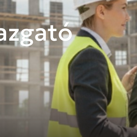
azgató