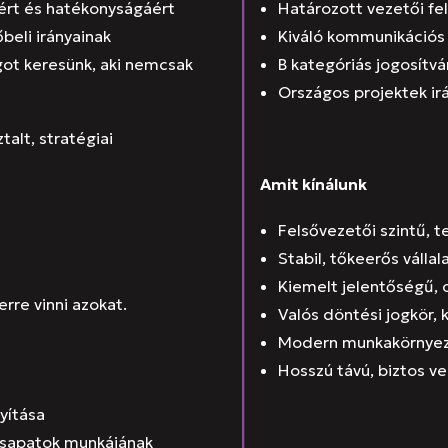
ért és hatékonyságáért
Határozott vezetői f
őbeli irányainak
Kiváló kommunikációs 
got keresünk, aki nemcsak
B kategóriás jogosítvá
Országos projektek irá
alt, stratégiai
Amit k
ínálunk
Felsővezetői szintű, 
Stabil, tőkeerős vállal
Kiemelt jelentőségű, 
erre vinni azokat.
Valós döntési jogkör, 
Modern munkakörnyeze
Hosszú távú, biztos ve
nyítása
 csapatok munkájának