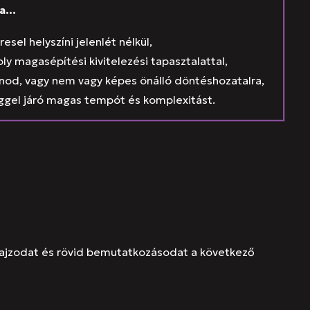
ha…
resel helyszíni jelenlét nélkül,
y magasépítési kivitelezési tapasztalattal,
tinod, vagy nem vagy képes önálló döntéshozatalra,
ggel járó magas tempót és komplexitást.
etrajzodat és rövid bemutatkozásodat a következő