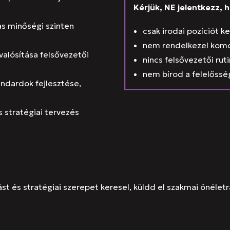
K
é
rjük, NE jelentkezz, 
as minőségi szinten
csak irodai pozíciót ke
nem rendelkezel komol
valósítása felsővezetői
nincs felsővezetői ru
nem bírod a felelőssé
andardok fejlesztése,
 stratégiai tervezés
ást és stratégiai szerepet keresel, küldd el szakmai önél