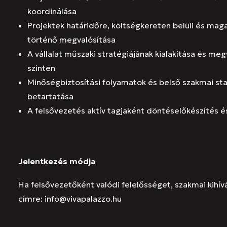
koordinálása
Projektek határidőre, költségkereten belüli és mag
történő megvalósítása
A vállalat műszaki stratégiájának kialakítása és meg
szinten
Minőségbiztosítási folyamatok és belső szakmai st
betartatása
A felsővezetés aktív tagjaként döntéselőkészítés és
Jelentkezés
módja
Ha felsővezetőként valódi felelősséget, szakmai kihív
címre:
info@vivapalazzo.hu