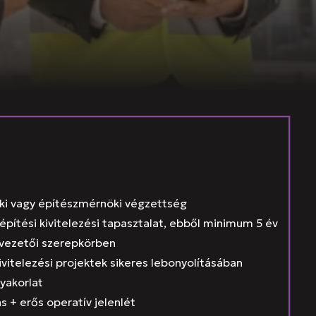
ki vagy építészmérnöki végzettség
pítési kivitelezési tapasztalat, ebből minimum 5 év
ővezetői szerepkörben
vitelezési projektek sikeres lebonyolításában
gyakorlat
 + erős operatív jelenlét