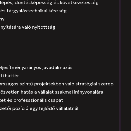
ellépés, döntésképesség és következetesség
és tárgyalástechnikai készség
ny
nyítására való nyitottság
teljesítményarányos javadalmazás
ati háttér
országos szintű projektekben való stratégiai szerep
közvetlen hatás a vállalat szakmai irányvonalára
t és professzionális csapat
zetői pozíció egy fejlődő vállalatnál