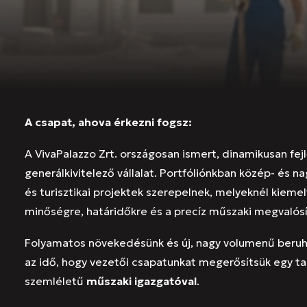
A csapat, ahova érkezni fogsz:
A VivaPalazzo Zrt. országosan ismert, dinamikusan fe
generálkivitelező vállalat. Portfóliónkban közép- és na
és turisztikai projektek szerepelnek, melyeknél kiemel
minőségre, határidőkre és a precíz műszaki megvalósí
Folyamatos növekedésünk és új, nagy volumenű beruh
az idő, hogy vezetői csapatunkat megerősítsük egy tap
szemléletű
műszaki igazgatóval
.