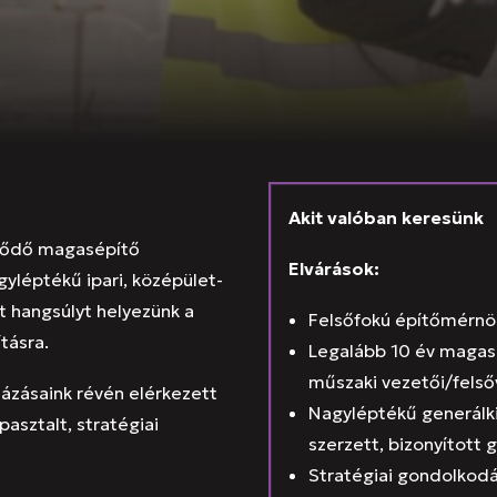
Akit valóban keresünk
jlődő magasépítő
Elvárások:
gyléptékű ipari, középület-
t hangsúlyt helyezünk a
Felsőfokú építőmérnö
tásra.
Legalább 10 év magasé
műszaki vezetői/fels
ázásaink révén elérkezett
Nagyléptékű generálki
asztalt, stratégiai
szerzett, bizonyított 
Stratégiai gondolkodás