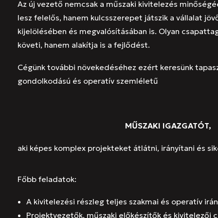
Az új vezető nemcsak a műszaki kivitelezés minőségé
lesz felelős, hanem kulcsszerepet játszik a vállalat jöv
kijelölésében és megvalósításában is. Olyan csapatta
követi, hanem alakítja is a fejlődést.
Cégünk további növekedéséhez ezért keresünk tapaszt
gondolkodású és operatív szemléletű
MŰSZAKI IGAZGATÓT,
aki képes komplex projekteket átlátni, irányítani és sik
Főbb feladatok:
A kivitelezési részleg teljes szakmai és operatív irá
Projektvezetők, műszaki előkészítők és kivitelezői