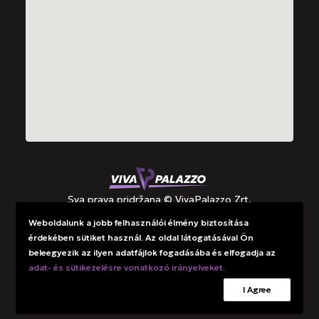
Sva prava pridržana © VivaPalazzo Zrt.
Weboldalunk a jobb felhasználói élmény biztosítása
érdekében sütiket használ. Az oldal látogatásával Ön
Potpore
beleegyezik az ilyen adatfájlok fogadásába és elfogadja az
Informacije o upravljanju podacima
adat- és sütikezelésre vonatkozó irányelveket.
I Agree