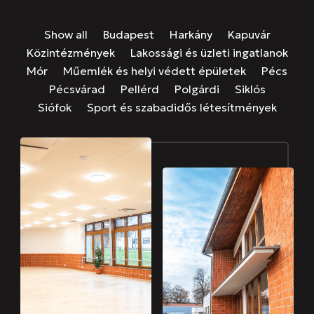
Show all
Budapest
Harkány
Kapuvár
Közintézmények
Lakossági és üzleti ingatlanok
Mór
Műemlék és helyi védett épületek
Pécs
Pécsvárad
Pellérd
Polgárdi
Siklós
Siófok
Sport és szabadidős létesítmények