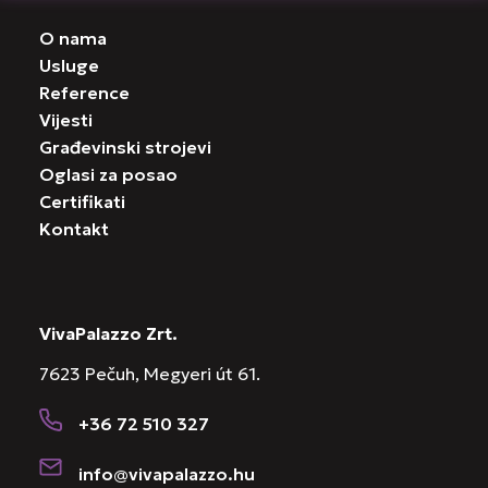
O nama
Usluge
Reference
Vijesti
Građevinski strojevi
Oglasi za posao
Certifikati
Kontakt
VivaPalazzo Zrt.
7623 Pečuh, Megyeri út 61.
+36 72 510 327
info@vivapalazzo.hu