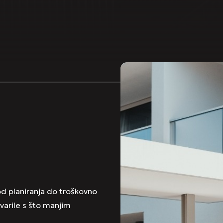
od planiranja do troškovno
tvarile s što manjim