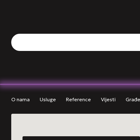
O nama
Usluge
Reference
Vijesti
Građev