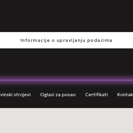
Informacije o upravljanju podacima
inski strojevi
Oglasi za posao
Certifikati
Kontak