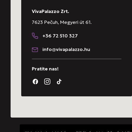
VivaPalazzo Zrt.
7623 Pečuh, Megyeri út 61.
+36 72 510 327
info@vivapalazzo.hu
Pratite nas!