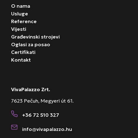
O nama
Usluge
Reference
Vijesti
Građevinski strojevi
Oglasi za posao
Certifikati
Kontakt
VivaPalazzo Zrt.
7623 Pečuh, Megyeri út 61.
+36 72 510 327
info@vivapalazzo.hu