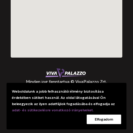
Minden jog fenntartva © VivaPalazzo Zrt.
Weboldalunk a jobb felhasználói élmény biztosítása
érdekében sütiket használ. Az oldal látogatásával Ön
Támogatások
beleegyezik az ilyen adatfájlok fogadásába és elfogadja az
Adatkezelési tájékoztató
adat- és sütikezelésre vonatkozó irányelveket.
Elfogadom