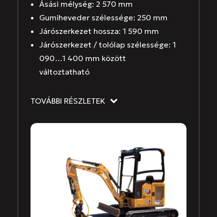
Ásási mélység: 2 570 mm
Gumiheveder szélessége: 250 mm
Járószerkezet hossza: 1 590 mm
Járószerkezet / tolólap szélessége: 1
090…1 400 mm között
változtatható
TOVÁBBI RÉSZLETEK