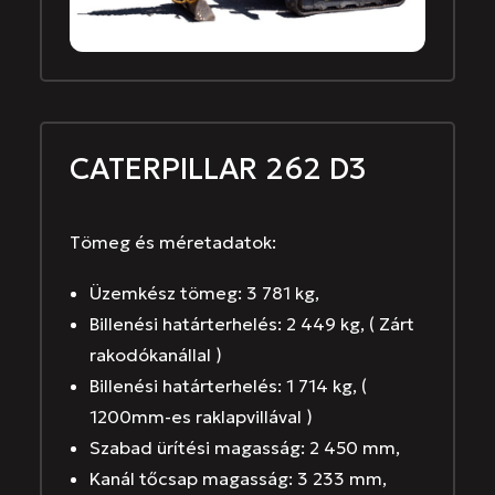
CATERPILLAR 262 D3
Tömeg és méretadatok:
Üzemkész tömeg: 3 781 kg,
Billenési határterhelés: 2 449 kg, ( Zárt
rakodókanállal )
Billenési határterhelés: 1 714 kg, (
1200mm-es raklapvillával )
Szabad ürítési magasság: 2 450 mm,
Kanál tőcsap magasság: 3 233 mm,