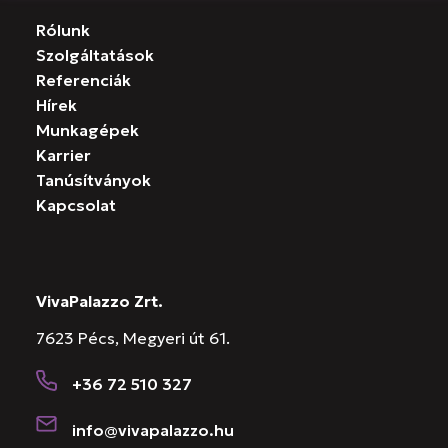
Rólunk
Szolgáltatások
Referenciák
Hírek
Munkagépek
Karrier
Tanúsítványok
Kapcsolat
VivaPalazzo Zrt.
7623 Pécs, Megyeri út 61.
+36 72 510 327
info@vivapalazzo.hu