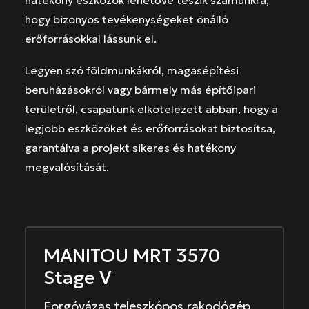
hatékony eszközök lehetővé teszik számunkra,
hogy bizonyos tevékenységeket önálló
erőforrásokkal lássunk el.
Legyen szó földmunkákról, magasépítési
beruházásokról vagy bármely más építőipari
területről, csapatunk elkötelezett abban, hogy a
legjobb eszközöket és erőforrásokat biztosítsa,
garantálva a projekt sikeres és hatékony
megvalósítását.
MANITOU MRT 3570
Stage V
Forgóvázas teleszkópos rakodógép