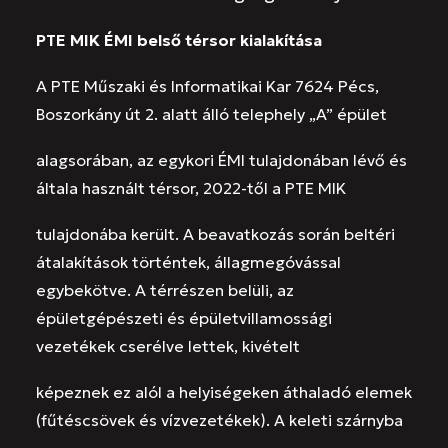
PTE MIK ÉMI belső térsor kialakítása
A PTE Műszaki és Informatikai Kar 7624 Pécs,
Boszorkány út 2. alatt álló telephely „A” épület
alagsorában, az egykori ÉMI tulajdonában lévő és
általa használt térsor, 2022-től a PTE MIK
tulajdonába került. A beavatkozás során beltéri
átalakítások történtek, állagmegóvással
egybekötve. A térrészen belüli, az
épületgépészeti és épületvillamossági
vezetékek cserélve lettek, kivételt
képeznek ez alól a helyiségeken áthaladó elemek
(fűtéscsövek és vízvezetékek). A keleti szárnyba