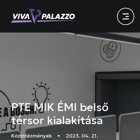
PTE MIK ÉMI belső
térsor kialakítása
Közintézmények
•
2023. 04. 21.