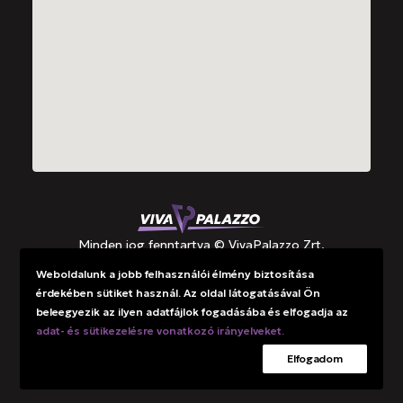
Minden jog fenntartva © VivaPalazzo Zrt.
Weboldalunk a jobb felhasználói élmény biztosítása
érdekében sütiket használ. Az oldal látogatásával Ön
Támogatások
beleegyezik az ilyen adatfájlok fogadásába és elfogadja az
Adatkezelési tájékoztató
adat- és sütikezelésre vonatkozó irányelveket.
Elfogadom