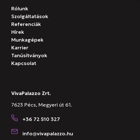
Rólunk
Szolgáltatások
Referenciák
Hírek
Munkagépek
Karrier
Tanúsítványok
Kapcsolat
VivaPalazzo Zrt.
7623 Pécs, Megyeri út 61.
+36 72 510 327
info@vivapalazzo.hu