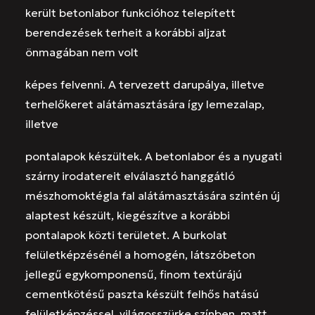
került betonlabor funkcióhoz telepített
berendezések terheit a korábbi aljzat
önmagában nem volt
képes felvenni. A tervezett darupálya, illetve
terhelőkeret alátámasztására így lemezalap,
illetve
pontalapok készültek. A betonlabor és a nyugati
szárny irodatereit elválasztó hanggátló
mészhomoktégla fal alátámasztására szintén új
alaptest készült, kiegészítve a korábbi
pontalapok közti területet. A burkolat
felületképzésénél a homogén, látszóbeton
jellegű egykomponensű, finom textúrájú
cementkötésű paszta készült felhős hatású
felületképzéssel, világosszürke színben, matt