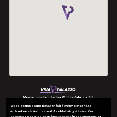
Minden jog fenntartva © VivaPalazzo Zrt.
Weboldalunk a jobb felhasználói élmény biztosítása
érdekében sütiket használ. Az oldal látogatásával Ön
Támogatások
beleegyezik az ilyen adatfájlok fogadásába és elfogadja az