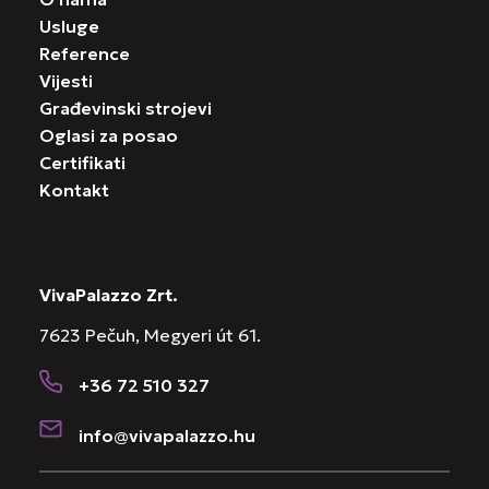
Usluge
Reference
Vijesti
Građevinski strojevi
Oglasi za posao
Certifikati
Kontakt
VivaPalazzo Zrt.
7623 Pečuh, Megyeri út 61.
+36 72 510 327
info@vivapalazzo.hu