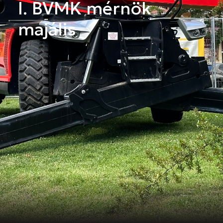
I. BVMK mérnök
majális