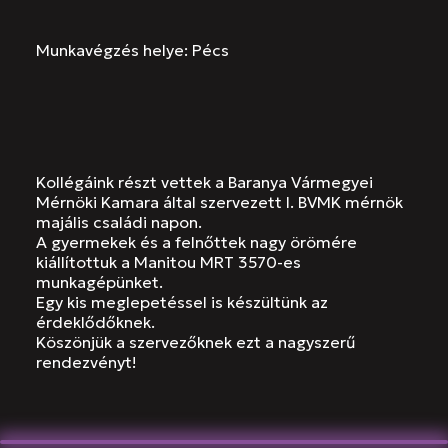
Munkavégzés helye: Pécs
Kollégáink részt vettek a
Baranya Vármegyei
Mérnöki Kamara
által szervezett I. BVMK mérnök
majális családi napon.
A gyermekek és a felnőttek nagy örömére
kiállítottuk a
Manitou
MRT 3570-es
munkagépünket.
Egy kis meglepetéssel is készültünk az
érdeklődőknek.
Köszönjük a szervezőknek ezt a nagyszerű
rendezvényt!