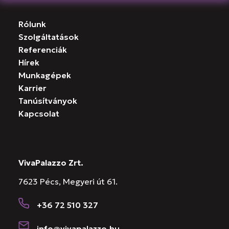
Rólunk
Szolgáltatások
Referenciák
Hírek
Munkagépek
Karrier
Tanúsítványok
Kapcsolat
VivaPalazzo Zrt.
7623 Pécs, Megyeri út 61.
+36 72 510 327
info@vivapalazzo.hu