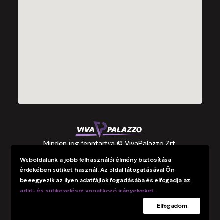
Minden jog fenntartva © VivaPalazzo Zrt.
Weboldalunk a jobb felhasználói élmény biztosítása
érdekében sütiket használ. Az oldal látogatásával Ön
Támogatások
beleegyezik az ilyen adatfájlok fogadásába és elfogadja az
Adatkezelési tájékoztató
adat- és sütikezelésre vonatkozó irányelveket.
Elfogadom