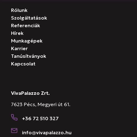
Rólunk
Szolgáltatások
Referenciák
Hírek
Munkagépek
Karrier
Tanúsítványok
Kapcsolat
VivaPalazzo Zrt.
7623 Pécs, Megyeri út 61.
+36 72 510 327
info@vivapalazzo.hu