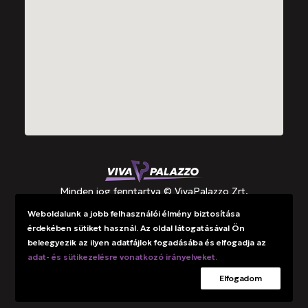
Minden jog fenntartva © VivaPalazzo Zrt.
Weboldalunk a jobb felhasználói élmény biztosítása
érdekében sütiket használ. Az oldal látogatásával Ön
Támogatások
beleegyezik az ilyen adatfájlok fogadásába és elfogadja az
Adatkezelési tájékoztató
adat- és sütikezelésre vonatkozó irányelveket.
Elfogadom