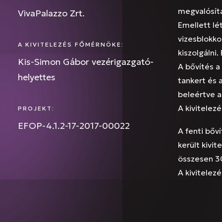
megvalósítá
VivaPalazzo Zrt.
Emellett lét
vizesblokko
A KIVITELEZÉS FŐMÉRNÖKE:
kiszolgálni
Kis-Simon Gábor vezérigazgató-
A bővítés a
helyettes
tankert és 
beleértve a
A kivitelez
PROJEKT:
EFOP-4.1.2-17-2017-00022
A fenti bőv
került kivit
összesen 3
A kivitelez