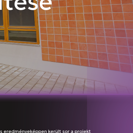
ítése
s eredményeképpen került sor a projekt