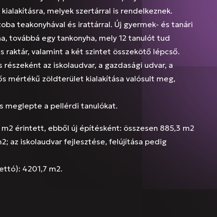
ialakításra, melyek szertárral is rendelkeznek.
szoba teakonyhával és irattárral. Új gyermek- és tanári
a, továbbá egy tankonyha, mely 12 tanulót tud
s raktár, valamint a két szintet összekötő lépcső.
s részeként az iskolaudvar, a gazdasági udvar, a
ős mértékű zöldterület kialakítása valósult meg,
s meglepte a pellérdi tanulókat.
4 m2 érintett, ebből új építésként: összesen 885,3 m2
m2; az iskolaudvar fejlesztése, felújítása pedig
ettó): 4201,7 m2.