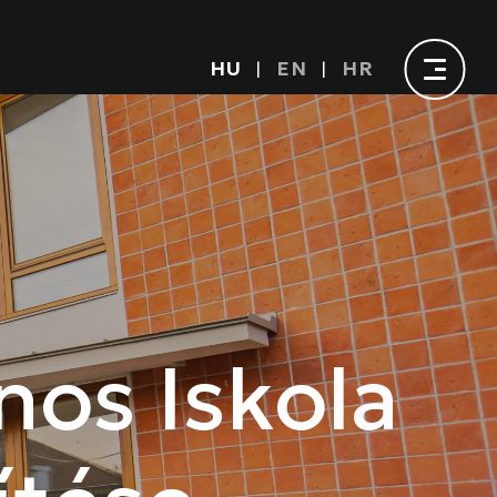
HU
EN
HR
ános Iskola