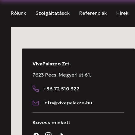
Rólunk
Szolgáltatások
Referenciák
Hírek
VivaPalazzo Zrt.
7623 Pécs, Megyeri út 61.
+36 72 510 327
info@vivapalazzo.hu
Kövess minket!