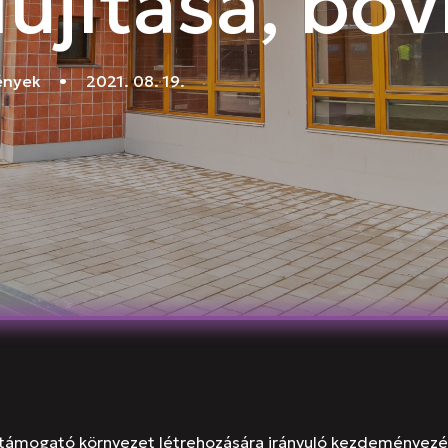
lújítása, bőv
ények
•
2021. 08. 19.
-támogató környezet létrehozására irányuló kezdeményezé