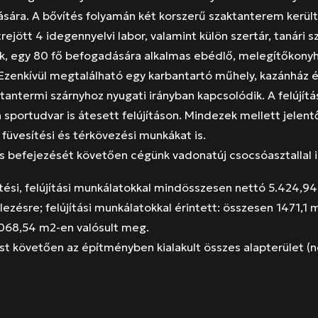
sára. A bővítés folyamán két korszerű szaktanterem került k
rejött 4 idegennyelvi labor, valamint külön szertár, tanári 
k, egy 80 fő befogadására alkalmas ebédlő, melegítőkonyh
. Ezenkívül megtalálható egy karbantartó műhely, kazánház é
 tantermi szárnyhoz nyugati irányban kapcsolódik. A felújítá
a sportudvar is átesett felújításon. Mindezek mellett jelent
 füvesítési és térkövezési munkákat is.
és befejezését követően cégünk vadonatúj csocsóasztallal i
ítési, felújítási munkálatokkal mindösszesen nettó 5.424,9
elezésre; felújítási munkálatokkal érintett: összesen 1471,1 
068,54 m2-en valósult meg.
ést követően az építményben kialakult összes alapterület (n