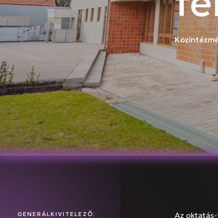
fe
Közintézm
GENERÁLKIVITELEZŐ:
Az oktatás