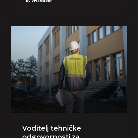
by VivaGabor
Voditelj tehničke
odgovornosti za