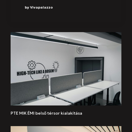
by Vivapalazzo
PTE MIK ÉMI belső térsor kialakítása