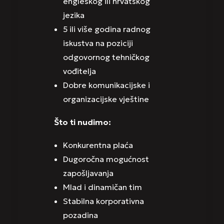
engleskog ili hrvatskog
jezika
5 ili više godina radnog
iskustva na poziciji
odgovornog tehničkog
vođitelja
Dobre komunikacijske i
organizacijske vještine
Što ti nudimo:
Konkurentna plaća
Dugoročna mogućnost
zapošljavanja
Mlad i dinamičan tim
Stabilna korporativna
pozadina