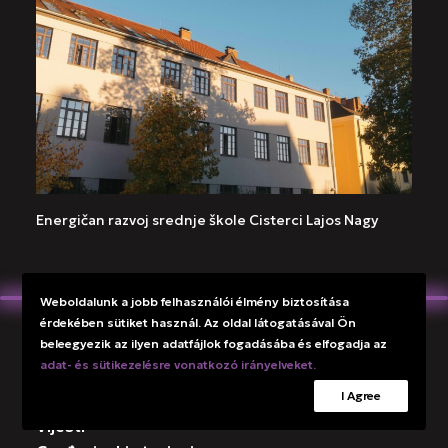
Energičan razvoj srednje škole Cisterci Lajos Nagy
Weboldalunk a jobb felhasználói élmény biztosítása
érdekében sütiket használ. Az oldal látogatásával Ön
beleegyezik az ilyen adatfájlok fogadásába és elfogadja az
O nama
adat- és sütikezelésre vonatkozó irányelveket.
Usluge
I Agree
Reference
Vijesti