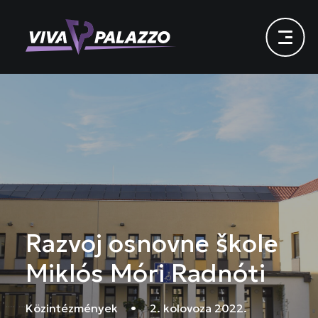
Razvoj osnovne škole
Miklós Móri Radnóti
Közintézmények
•
2. kolovoza 2022.