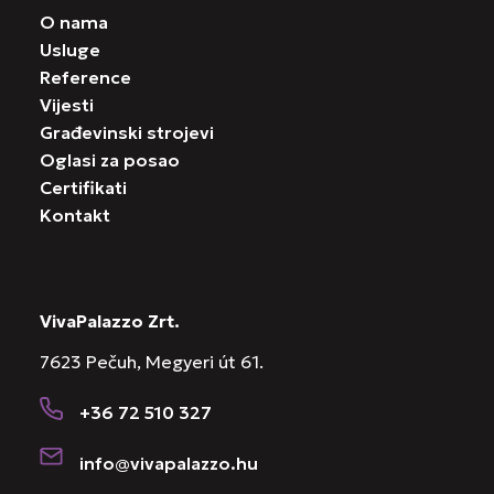
O nama
Usluge
Reference
Vijesti
Građevinski strojevi
Oglasi za posao
Certifikati
Kontakt
VivaPalazzo Zrt.
7623 Pečuh, Megyeri út 61.
+36 72 510 327
info@vivapalazzo.hu