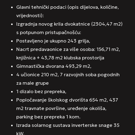
Glavni tehnički podaci (opis dijelova, količine,
vrijednosti):
Izgradnja novog krila dvokatnice (2304,47 m2)
s potpunom pristupačnošću:
Postavljeno je ukupno 243 grilja,
Nacrt predavaonice za više osoba: 156,71 m2,
knjižnica + 43,78 m2 klubska prostorija
Gimnastička dvorana 493,29 m2,
4 učionice 210 m2, 7 razvojnih soba pogodnih
za male grupe
1 dizalo bez prepreka,
Popločavanje školskog dvorišta 654 m2, 437
m2 travnate površine, uređenje okoliša,
parking bez prepreka 1 kom.
Izrada solarnog sustava inverterske snage 35
kW.