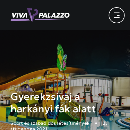
Gyerekzsivaj a
harkányi fák alatt
Sport és szabadidős létesítmények
•
2.
studenoga 2021.