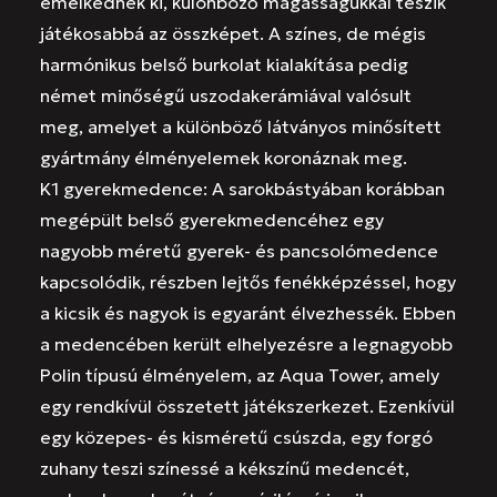
emelkednek ki, különböző magasságukkal teszik
játékosabbá az összképet. A színes, de mégis
harmónikus belső burkolat kialakítása pedig
német minőségű uszodakerámiával valósult
meg, amelyet a különböző látványos minősített
gyártmány élményelemek koronáznak meg.
K1 gyerekmedence: A sarokbástyában korábban
megépült belső gyerekmedencéhez egy
nagyobb méretű gyerek- és pancsolómedence
kapcsolódik, részben lejtős fenékképzéssel, hogy
a kicsik és nagyok is egyaránt élvezhessék. Ebben
a medencében került elhelyezésre a legnagyobb
Polin típusú élményelem, az Aqua Tower, amely
egy rendkívül összetett játékszerkezet. Ezenkívül
egy közepes- és kisméretű csúszda, egy forgó
zuhany teszi színessé a kékszínű medencét,