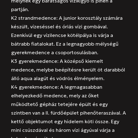
melynek egy barátságos vízikígyó is pihen a
partján.
K2 strandmedence: A junior korosztály számára
készült, vízeséssel és óriás vízi gombával.
Ezenkívül egy vízilencse kötélpálya is várja a
bátrabb fiatalokat. Ez a legnagyobb mélységű
gyerekmedence a csoportosulásban.
K3 gyerekmedence: A középső kiemelt
medence, melybe beépítésre került öt darabból
álló aqua alagút és vödrös élményelem.
K4 gyerekmedence: A legmagasabban
elhelyezkedő medence, mely az őket
működtető gépház tetejére épült és egy
szintben van a II. fürdőépület pihenőteraszával. A
kettő objektumot egy hídelem köti össze. Egy
mini csúszdával és három vízi ágyúval várja a