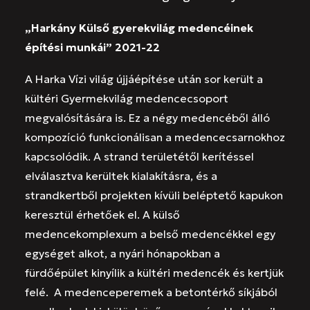
„Harkány Külső gyerekvilág medencéinek
építési munkái” 2021-22
A Harka Vízi világ újjáépítése után sor került a
kültéri Gyermekvilág medencecsoport
megvalósítására is. Ez a négy medencéből álló
kompozíció funkcionálisan a medencecsarnokhoz
kapcsolódik. A strand területétől kerítéssel
elválasztva kerültek kialakításra, és a
strandkertből projekten kívüli beléptető kapukon
keresztül érhetőek el. A külső
medencekomplexum a belső medencékkel egy
egységet alkot, a nyári hónapokban a
fürdőépület kinyílik a kültéri medencék és kertjük
felé. A medenceperemek a betontérkő síkjából