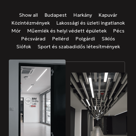
Show all
Budapest
Harkány
Kapuvár
Közintézmények
Lakossági és üzleti ingatlanok
Mór
Műemlék és helyi védett épületek
Pécs
Pécsvárad
Pellérd
Polgárdi
Siklós
Siófok
Sport és szabadidős létesítmények